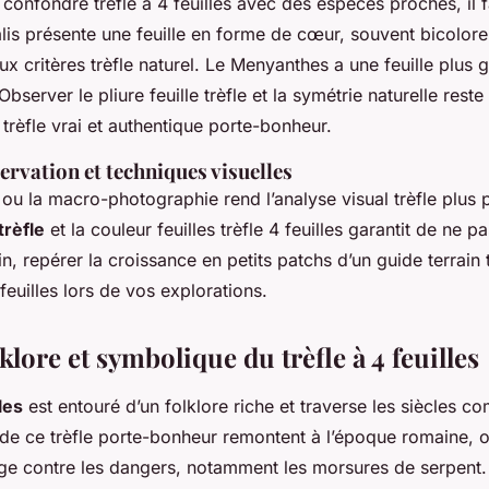
 confondre trèfle à 4 feuilles avec des espèces proches, il f
alis présente une feuille en forme de cœur, souvent bicolore
x critères trèfle naturel. Le Menyanthes a une feuille plus 
Observer le pliure feuille trèfle et la symétrie naturelle res
 trèfle vrai et authentique porte-bonheur.
rvation et techniques visuelles
 ou la macro-photographie rend l’analyse visual trèfle plus 
trèfle
et la couleur feuilles trèfle 4 feuilles garantit de ne p
rain, repérer la croissance en petits patchs d’un guide terrain 
 feuilles lors de vos explorations.
lklore et symbolique du trèfle à 4 feuilles
les
est entouré d’un folklore riche et traverse les siècles
s de ce trèfle porte-bonheur remontent à l’époque romaine, 
tège contre les dangers, notamment les morsures de serpent