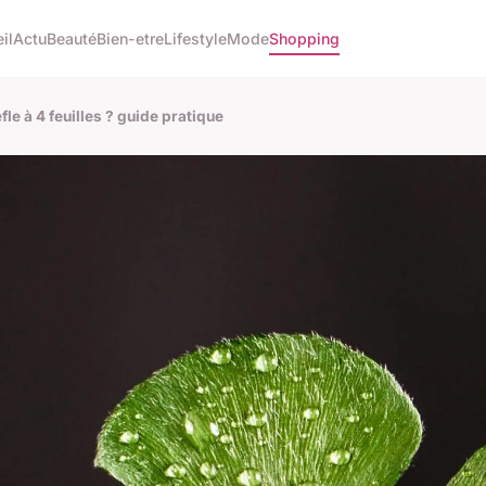
il
Actu
Beauté
Bien-etre
Lifestyle
Mode
Shopping
le à 4 feuilles ? guide pratique