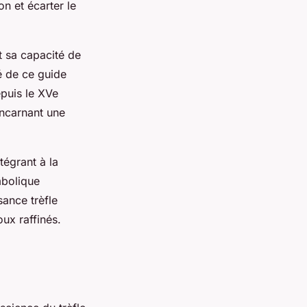
n et écarter le
t sa capacité de
é de ce guide
epuis le XVe
incarnant une
tégrant à la
mbolique
sance trèfle
ux raffinés.