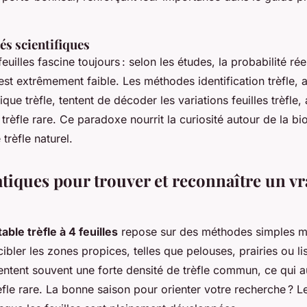
és scientifiques
feuilles fascine toujours : selon les études, la probabilité ré
s est extrêmement faible. Les méthodes identification trèfle, 
ique trèfle, tentent de décoder les variations feuilles trèfle, 
trèfle rare. Ce paradoxe nourrit la curiosité autour de la bio
trèfle naturel.
tiques pour trouver et reconnaître un vrai
table trèfle à 4 feuilles
repose sur des méthodes simples ma
ler les zones propices, telles que pelouses, prairies ou lis
entent souvent une forte densité de trèfle commun, ce qui 
èfle rare. La bonne saison pour orienter votre recherche ? L