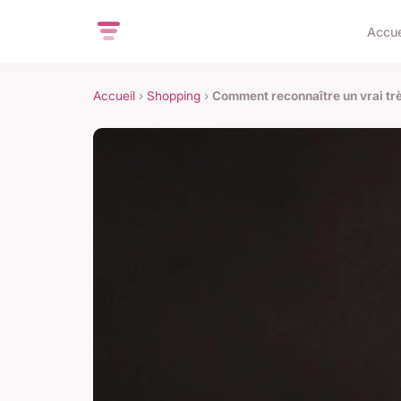
Accue
Accueil
›
Shopping
›
Comment reconnaître un vrai trèf