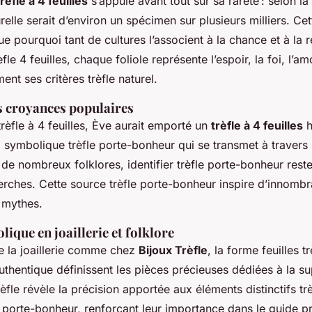
trèfle à 4 feuilles
s’appuie avant tout sur sa rareté : selon la
elle serait d’environ un spécimen sur plusieurs milliers. Cet
e pourquoi tant de cultures l’associent à la chance et à la r
fle 4 feuilles, chaque foliole représente l’espoir, la foi, l’a
ment ses critères trèfle naturel.
es croyances populaires
rèfle à 4 feuilles, Ève aurait emporté un
trèfle à 4 feuilles
h
la symbolique trèfle porte-bonheur qui se transmet à travers 
de nombreux folklores, identifier trèfle porte-bonheur reste
ches. Cette source trèfle porte-bonheur inspire d’innombrab
t mythes.
ique en joaillerie et folklore
e la joaillerie comme chez
Bijoux Trèfle
, la forme feuilles tr
authentique définissent les pièces précieuses dédiées à la su
rèfle révèle la précision apportée aux éléments distinctifs trèf
s porte-bonheur, renforçant leur importance dans le guide pr