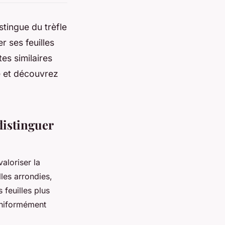
istingue du trèfle
 ses feuilles
es similaires
e et découvrez
distinguer
aloriser la
lles arrondies,
 feuilles plus
uniformément