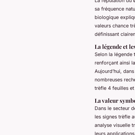
La réputation du
sa fréquence natur
biologique expliqu
valeurs chance trè
définissant claire
La légende et l
Selon la légende t
renforçant ainsi 
Aujourd’hui, dans 
nombreuses recher
trèfle 4 feuilles e
La valeur symbol
Dans le secteur d
les signes trèfle 
analyse visuelle t
leurs application