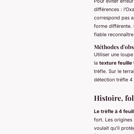
Pour éviter erreur
différences : l’Ox
correspond pas au
forme différente. 
fiable reconnaître
Méthodes d'obse
Utiliser une loupe
la
texture feuille 
trèfle. Sur le ter
détection tréfle 4
Histoire, fo
Le trèfle à 4 feuil
fort. Les origine
voulait qu’il pro