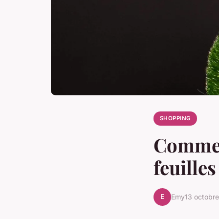
SHOPPING
Comment
feuille
E
Emy
13 octobr