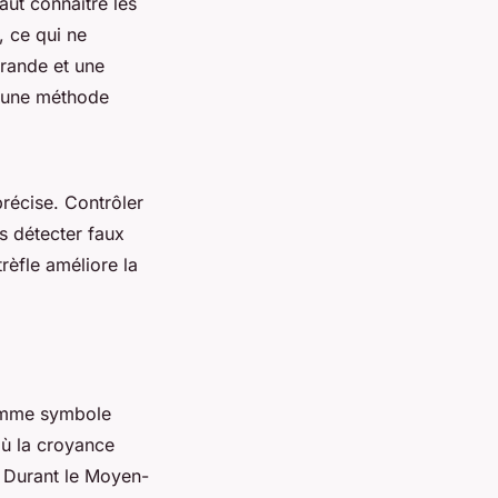
aut connaître les
, ce qui ne
grande et une
te une méthode
précise. Contrôler
as détecter faux
trèfle améliore la
 comme symbole
où la croyance
. Durant le Moyen-