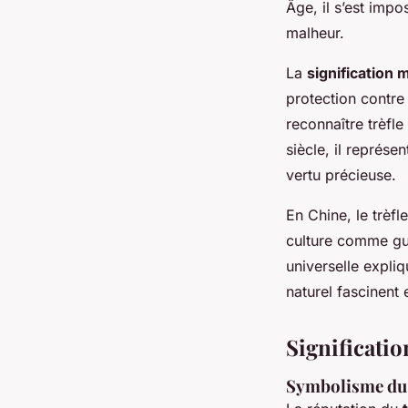
Âge, il s’est imp
malheur.
La
signification
protection contre
reconnaître trèfl
siècle, il représe
vertu précieuse.
En Chine, le trèfl
culture comme gui
universelle expliq
naturel fascinent
Significati
Symbolisme du t