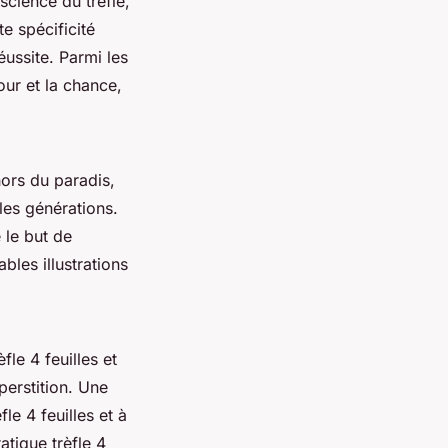
 science du trèfle,
te spécificité
éussite. Parmi les
mour et la chance,
ors du paradis,
les générations.
 le but de
les illustrations
èfle 4 feuilles et
perstition. Une
le 4 feuilles et à
atique trèfle 4