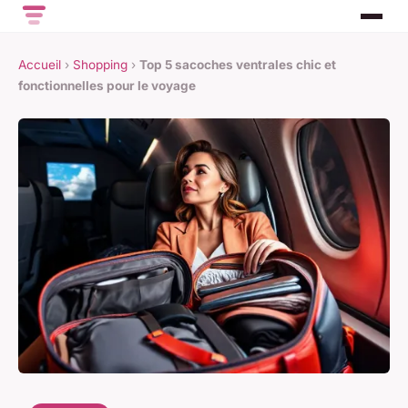
Accueil
›
Shopping
›
Top 5 sacoches ventrales chic et
fonctionnelles pour le voyage