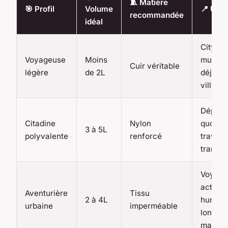
🧵 Matière
🎯 Profil
Volume
📍 Usa
recommandée
idéal
City br
Voyageuse
Moins
musées
Cuir véritable
légère
de 2L
déjeun
ville
Déplac
Citadine
Nylon
quotidi
3 à 5L
polyvalente
renforcé
travail,
transpo
Voyage
actifs, 
Aventurière
Tissu
2 à 4L
humide
urbaine
imperméable
longue
marche