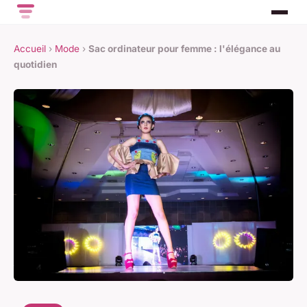
Accueil
›
Mode
›
Sac ordinateur pour femme : l'élégance au
quotidien