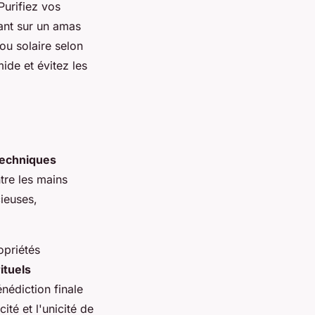
Purifiez vos
sant sur un amas
ou solaire selon
ide et évitez les
techniques
tre les mains
cieuses,
opriétés
rituels
nédiction finale
ité et l'unicité de