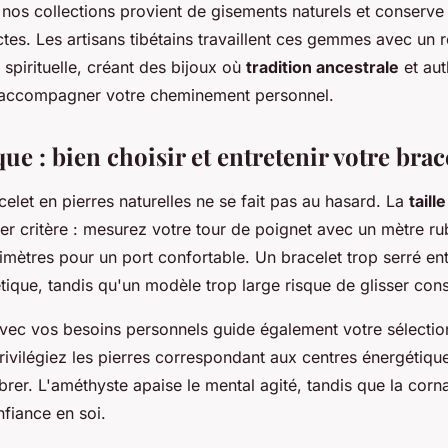
nos collections provient de gisements naturels et conserve
ctes. Les artisans tibétains travaillent ces gemmes avec un
 spirituelle, créant des bijoux où
tradition ancestrale
et aut
 accompagner votre cheminement personnel.
ue : bien choisir et entretenir votre brac
elet en pierres naturelles ne se fait pas au hasard. La
taill
ier critère : mesurez votre tour de poignet avec un mètre ru
timètres pour un port confortable. Un bracelet trop serré ent
étique, tandis qu'un modèle trop large risque de glisser co
vec vos besoins personnels guide également votre sélection
privilégiez les pierres correspondant aux centres énergétiq
brer. L'améthyste apaise le mental agité, tandis que la corna
onfiance en soi.