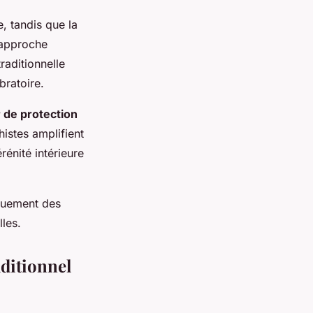
, tandis que la
e approche
raditionnelle
bratoire.
r de protection
istes amplifient
rénité intérieure
iquement des
lles.
aditionnel