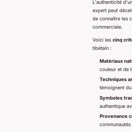
L'authenticité d'u
expert peut décele
de connaître les 
commerciale.
Voici les
cinq cr
tibétain :
Matériaux nat
couleur et de 
Techniques ar
témoignent du 
Symboles trad
authentique av
Provenance ce
communautés a