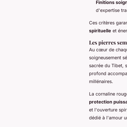
Finitions soi
d'expertise tr
Ces critères gara
spirituelle
et éner
Les pierres sem
Au cœur de chaque
soigneusement sél
sacrée du Tibet, 
profond accompagn
millénaires.
La cornaline rouge
protection puiss
et l'ouverture sp
dédié à l'amour u