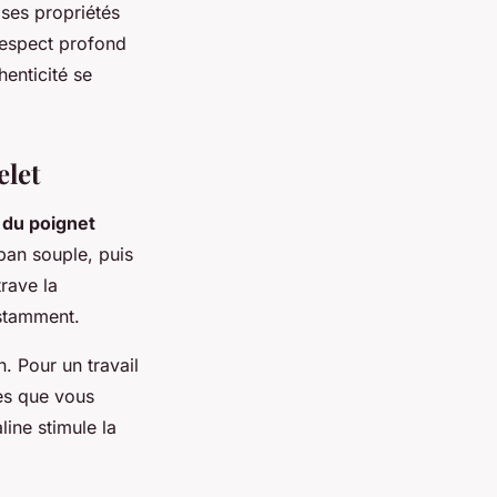
 ses propriétés
 respect profond
henticité se
elet
e du poignet
ban souple, puis
rave la
nstamment.
. Pour un travail
ues que vous
line stimule la