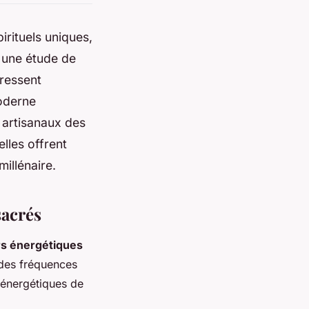
irituels uniques,
n une étude de
éressent
moderne
artisanaux des
lles offrent
millénaire.
sacrés
rs énergétiques
 des fréquences
 énergétiques de