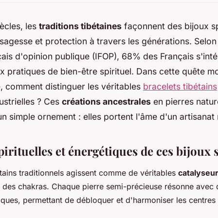
ècles, les
traditions tibétaines
façonnent des bijoux sp
sagesse et protection à travers les générations. Selo
ançais d'opinion publique (IFOP), 68% des Français s'int
 pratiques de bien-être spirituel. Dans cette quête 
é, comment distinguer les véritables
bracelets tibétains
dustrielles ? Ces
créations ancestrales
en pierres nature
un simple ornement : elles portent l'âme d'un artisanat 
pirituelles et énergétiques de ces bijoux 
étains traditionnels agissent comme de véritables
catalyseu
e des chakras. Chaque pierre semi-précieuse résonne avec
fiques, permettant de débloquer et d'harmoniser les centres