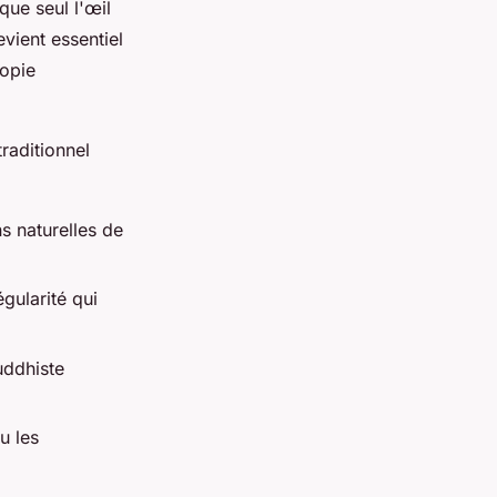
 que seul l'œil
evient essentiel
copie
raditionnel
s naturelles de
égularité qui
uddhiste
u les