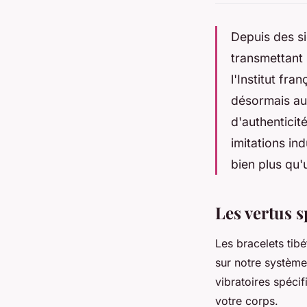
Depuis des si
transmettant 
l'Institut fr
désormais aux
d'authenticit
imitations in
bien plus qu'
Les vertus s
Les bracelets tib
sur notre systèm
vibratoires spéci
votre corps.