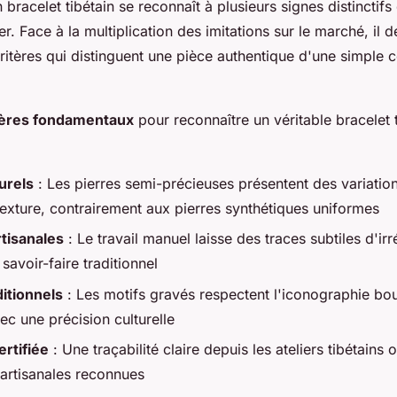
n bracelet tibétain se reconnaît à plusieurs signes distinctifs
r. Face à la multiplication des imitations sur le marché, il d
critères qui distinguent une pièce authentique d'une simple 
itères fondamentaux
pour reconnaître un véritable bracelet t
urels
: Les pierres semi-précieuses présentent des variation
texture, contrairement aux pierres synthétiques uniformes
tisanales
: Le travail manuel laisse des traces subtiles d'irr
savoir-faire traditionnel
itionnels
: Les motifs gravés respectent l'iconographie bo
ec une précision culturelle
rtifiée
: Une traçabilité claire depuis les ateliers tibétains o
rtisanales reconnues