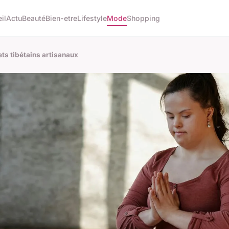
il
Actu
Beauté
Bien-etre
Lifestyle
Mode
Shopping
ts tibétains artisanaux