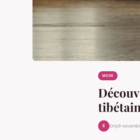
MODE
Découvr
tibétai
E
Emy
9 novemb